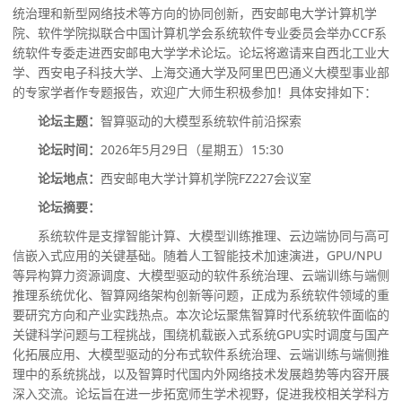
统治理和新型网络技术等方向的协同创新，西安邮电大学计算机学
院、软件学院拟联合中国计算机学会系统软件专业委员会举办
CCF
系
统软件专委走进西安邮电大学学术论坛。论坛将邀请来自西北工业大
学、西安电子科技大学、上海交通大学及阿里巴巴通义大模型事业部
的专家学者作专题报告，欢迎广大师生积极参加！具体安排如下：
论坛主题：
智算驱动的大模型系统软件前沿探索
论坛时间：
2026
年
5
月
29
日（星期五）
15:30
论坛地点：
西安邮电大学计算机学院
FZ227
会议室
论坛摘要：
系统软件是支撑智能计算、大模型训练推理、云边端协同与高可
信嵌入式应用的关键基础。随着人工智能技术加速演进，
GPU/NPU
等异构算力资源调度、大模型驱动的软件系统治理、云端训练与端侧
推理系统优化、智算网络架构创新等问题，正成为系统软件领域的重
要研究方向和产业实践热点。本次论坛聚焦智算时代系统软件面临的
关键科学问题与工程挑战，围绕机载嵌入式系统
GPU
实时调度与国产
化拓展应用、大模型驱动的分布式软件系统治理、云端训练与端侧推
理中的系统挑战，以及智算时代国内外网络技术发展趋势等内容开展
深入交流。论坛旨在进一步拓宽师生学术视野，促进我校相关学科方