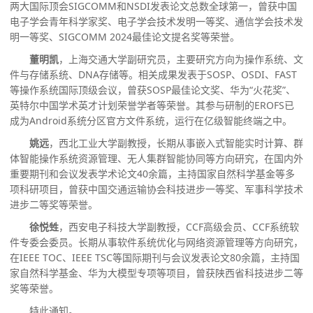
两大国际顶会
SIGCOMM
和
NSDI
发表论文总数全球第一，曾获中国
电子学会青年科学家奖、电子学会技术发明一等奖、通信学会技术发
明一等奖、
SIGCOMM 2024
最佳论文提名奖等荣誉。
董明凯
，上海交通大学副研究员，主要研究方向为操作系统、文
件与存储系统、
DNA
存储等。相关成果发表于
SOSP
、
OSDI
、
FAST
等操作系统国际顶级会议，曾获
SOSP
最佳论文奖、华为
“
火花奖
”
、
英特尔中国学术英才计划荣誉学者等荣誉。其参与研制的
EROFS
已
成为
Android
系统分区官方文件系统，运行在亿级智能终端之中。
姚远
，西北工业大学副教授，长期从事嵌入式智能实时计算、群
体智能操作系统资源管理、无人集群智能协同等方向研究，在国内外
重要期刊和会议发表学术论文
40
余篇，主持国家自然科学基金等多
项科研项目，曾获中国交通运输协会科技进步一等奖、军事科学技术
进步二等奖等荣誉。
徐悦甡
，西安电子科技大学副教授，
CCF
高级会员、
CCF
系统软
件专委会委员。长期从事软件系统优化与网络资源管理等方向研究，
在
IEEE TOC
、
IEEE TSC
等国际期刊与会议发表论文
80
余篇，主持国
家自然科学基金、华为大模型专项等项目，曾获陕西省科技进步二等
奖等荣誉。
特此通知。