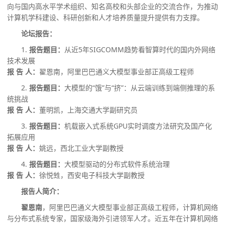
向与国内高水平学术组织、知名高校和头部企业的交流合作，为推动
计算机学科建设、科研创新和人才培养质量提升提供有力支撑。
论坛报告：
1.
报告题目：
从近
5
年
SIGCOMM
趋势看智算时代的国内外网络
技术发展
报
告
人：
翟恩南，阿里巴巴通义大模型事业部正高级工程师
2.
报告题目：
大模型的
“
饿
”
与
“
挤
”
：从云端训练到端侧推理的系
统挑战
报
告
人：
董明凯，上海交通大学副研究员
3.
报告题目：
机载嵌入式系统
GPU
实时调度方法研究及国产化
拓展应用
报
告
人：
姚远，西北工业大学副教授
4.
报告题目：
大模型驱动的分布式软件系统治理
报
告
人：
徐悦甡，西安电子科技大学副教授
报告人简介：
翟恩南
，阿里巴巴通义大模型事业部正高级工程师，计算机网络
与分布式系统专家，国家级海外引进领军人才。近五年在计算机网络