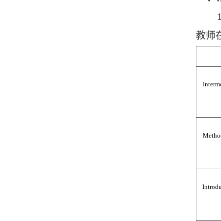
教师
Interm
Method
Introd