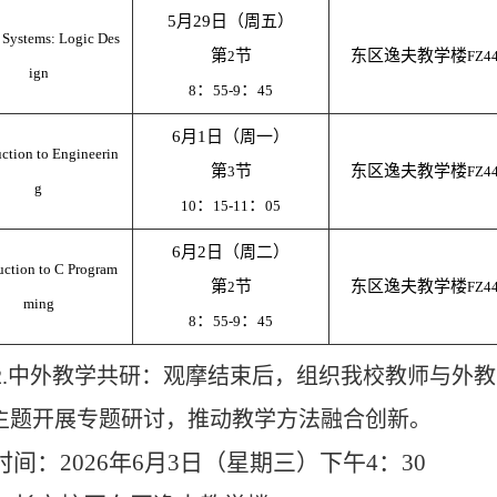
5月29日（周五）
l Systems: Logic Des
第
节
东区逸夫教学楼
2
FZ4
ign
：
：
8
55-9
45
6月1日（周一）
uction to Engineerin
第
节
东区逸夫教学楼
3
FZ4
g
：
：
10
15-11
05
6月2日（周二）
uction to C Program
第
节
东区逸夫教学楼
2
FZ4
ming
：
：
8
55-9
45
2.中外教学共研：观摩结束后，组织我校教师与外
主题开展专题研讨，推动教学方法融合创新。
2026
6
3
4
30
时间：
年
月
日（星期三）下午
：