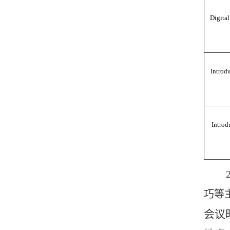
Digita
Introd
Introd
巧等
会议