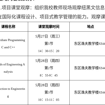
1.项目课堂观摩：组织我校教师现场观摩纽黑文信
在国际化课程设计、项目式教学管理的能力。观摩
课程名称
课堂观摩时间
地点
5月27日（周三）
ediate Programming
第
节
东区逸夫教学楼
5
FZ4
C and C++
：
：
14
30-15
20
5月28日（周四）
s of Engineering A
第
节
东区逸夫教学楼
2
FZ4
nalysis
：
：
8
55-9
45
5月28日（周四）
uction to Engineerin
第
节
东区逸夫教学楼
3
FZ4
g
：
：
10
15-11
05