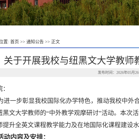
位置:
首页
>>
通知公告
>> 正文
关于开展我校与纽黑文大学教师
发布时间：2026年05月2
院：
为进一步彰显我校国际化办学特色，推动
我校
中外
纽黑文大学
教师的“
中外教学观摩研讨
”
活动。本次活
师提升
全英文课程
教学能力
及在地国际化
课程建设
活动
内容及安排：