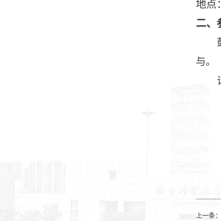
地点
二、
与。
上一条