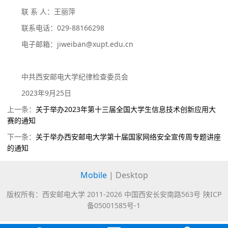
联
系
人：王丽萍
联系电话：
029-88166298
电子邮
箱：
jiweiban@xupt.edu.cn
中共西安邮电大学纪律检查委员会
202
3
年
9
月
25
日
上一条：
关于举办2023年第十三届全国大学生信息技术创新应用大
赛的通知
下一条：
关于举办西安邮电大学第十届国家网络安全宣传周专题讲座
的通知
Mobile
|
Desktop
版权所有：西安邮电大学 2011-
2026 中国西安长安南路563号
陕ICP
备05001585号-1