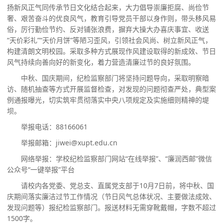
扬新风正气同传承节日文化结合起来，大力倡导崇廉拒腐、尚俭节
奢、艰苦奋斗的优良风气，教育引导党员干部以身作则，带头移风易
俗，厉行勤俭节约、反对铺张浪费，摒弃大操大办喜庆事宜、收送
“
天价彩礼
”“
天价月饼
”
等陋习歪风，引领社会风尚、树立新风正气，
构建清朗文明校园。采取多种方式展现作风建设取得的新成效、节日
风气持续向善向好的新变化，着力营造清廉过节的良好氛围。
中秋、国庆期间，纪检监察部门将坚持问题导向，采取明察暗
访、随机抽查等方式开展监督检查，对发现的问题彻查严处，典型案
例通报曝光，切实筑牢贯彻落实中央八项规定及实施细则精神的堤
坝。
举报电话：
88166061
举报邮箱：
jiwei@xupt.edu.cn
网络举报：学校纪检监察部门网站
“
在线举报
”
、
“
廉润西邮
”
微信
公众号
“
一键举报
”
平台
请校内各党委、党总支、直属党支部于
10
月
7
日前，将中秋、国
庆期间落实廉洁过节工作情况（节日风气总体状况、主要做法成效、
发现问题等）报纪检监察部门。报送材料无需穿靴戴帽，字数不超过
1500
字。