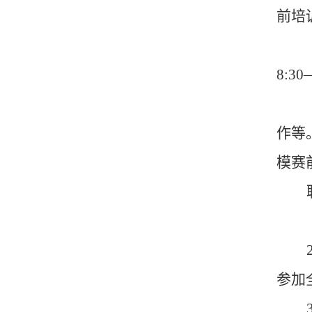
前培
8:
作等
模赛前
参加